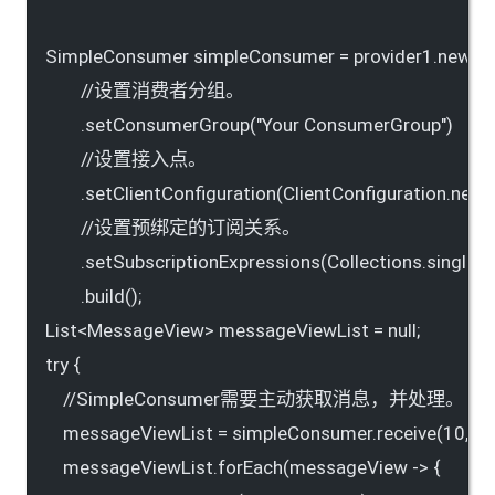
SimpleConsumer simpleConsumer = provider1.newSi
//设置消费者分组。
.setConsumerGroup("Your ConsumerGroup")
//设置接入点。
.setClientConfiguration(ClientConfiguration.newBu
//设置预绑定的订阅关系。
.setSubscriptionExpressions(Collections.singleto
.build();
List<MessageView> messageViewList = null;
try {
//SimpleConsumer需要主动获取消息，并处理。
messageViewList = simpleConsumer.receive(10, Du
messageViewList.forEach(messageView -> {