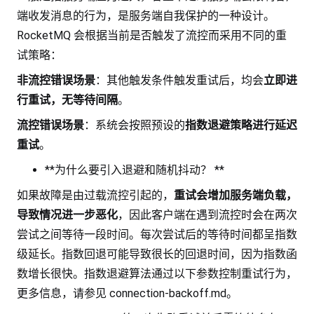
端收发消息的行为，是服务端自我保护的一种设计。
RocketMQ 会根据当前是否触发了流控而采用不同的重
试策略：
非流控错误场景
：其他触发条件触发重试后，均会
立即进
行重试，无等待间隔
。
流控错误场景
：系统会按照预设的
指数退避策略进行延迟
重试
。
**为什么要引入退避和随机抖动？ **
如果故障是由过载流控引起的，
重试会增加服务端负载，
导致情况进一步恶化
，因此客户端在遇到流控时会在两次
尝试之间等待一段时间。每次尝试后的等待时间都呈指数
级延长。指数回退可能导致很长的回退时间，因为指数函
数增长很快。指数退避算法通过以下参数控制重试行为，
更多信息，请参见 connection-backoff.md。