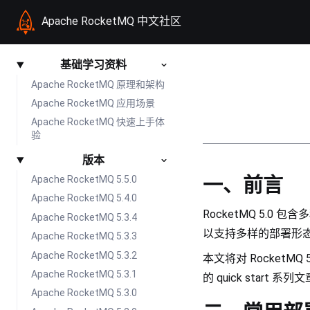
Apache RocketMQ 中文社区
基础学习资料
Apache RocketMQ 原理和架构
Apache RocketMQ 应用场景
Apache RocketMQ 快速上手体
验
版本
一、前言
Apache RocketMQ 5.5.0
Apache RocketMQ 5.4.0
RocketMQ 5.0 
Apache RocketMQ 5.3.4
以支持多样的部署形
Apache RocketMQ 5.3.3
Apache RocketMQ 5.3.2
本文将对 Rocket
Apache RocketMQ 5.3.1
的 quick start
Apache RocketMQ 5.3.0