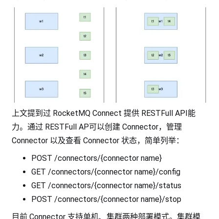
上文提到过 RocketMQ Connect 提供 RESTFull API能
力。通过 RESTFull AP可以创建 Connector，管理
Connector 以及查看 Connector 状态，简单列举：
POST /connectors/{connector name}
GET /connectors/{connector name}/config
GET /connectors/{connector name}/status
POST /connectors/{connector name}/stop
目前 Connector 支持单机、集群两种部署模式。集群模