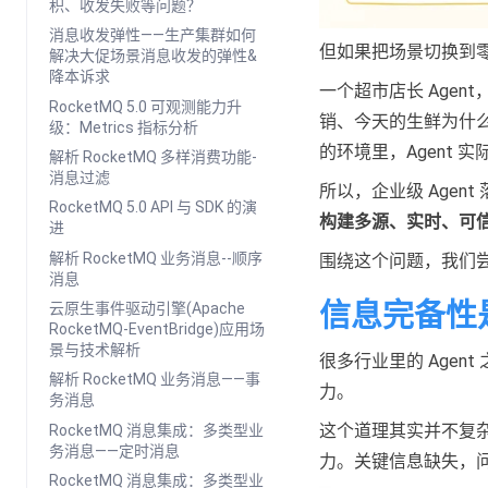
积、收发失败等问题？
消息收发弹性——生产集群如何
但如果把场景切换到
解决大促场景消息收发的弹性&
降本诉求
一个超市店长 Age
RocketMQ 5.0 可观测能力升
销、今天的生鲜为什
级：Metrics 指标分析
的环境里，Agent
解析 RocketMQ 多样消费功能-
消息过滤
所以，企业级 Age
RocketMQ 5.0 API 与 SDK 的演
构建多源、实时、可
进
解析 RocketMQ 业务消息--顺序
围绕这个问题，我们
消息
信息完备性是
云原生事件驱动引擎(Apache
RocketMQ-EventBridge)应用场
景与技术解析
很多行业里的 Age
解析 RocketMQ 业务消息——事
力。
务消息
这个道理其实并不复杂
RocketMQ 消息集成：多类型业
务消息——定时消息
力。关键信息缺失，
RocketMQ 消息集成：多类型业