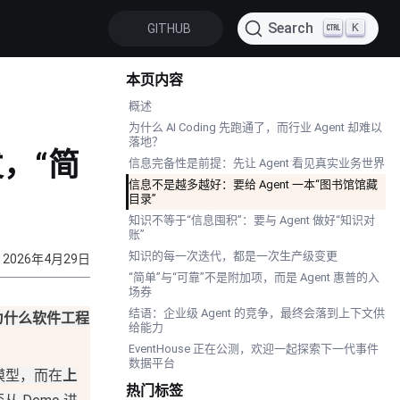
Search
K
GITHUB
本页内容
概述
为什么 AI Coding 先跑通了，而行业 Agent 却难以
落地？
发，“简
信息完备性是前提：先让 Agent 看见真实业务世界
信息不是越多越好：要给 Agent 一本“图书馆馆藏
目录”
知识不等于“信息囤积”：要与 Agent 做好“知识对
账”
知识的每一次迭代，都是一次生产级变更
2026年4月29日
“简单”与“可靠”不是附加项，而是 Agent 惠普的入
场券
结语：企业级 Agent 的竞争，最终会落到上下文供
为什么软件工程
给能力
EventHouse 正在公测，欢迎一起探索下一代事件
数据平台
模型，而在
上
热门标签