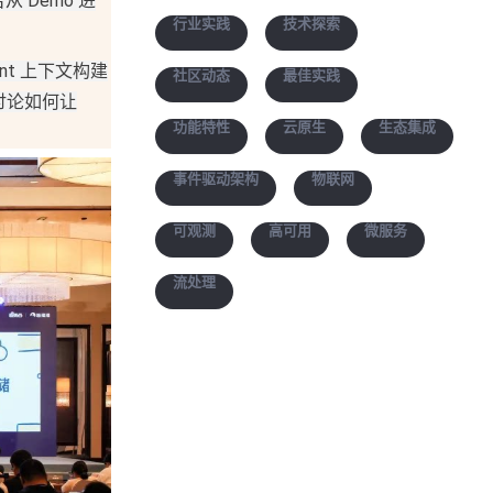
 Demo 进
行业实践
技术探索
nt 上下文构建
社区动态
最佳实践
讨论如何让
功能特性
云原生
生态集成
事件驱动架构
物联网
可观测
高可用
微服务
流处理