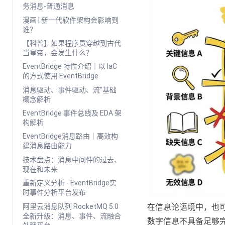
务消息-普通消息
漫画 | 新一代软件架构会影响到
谁？
【科普】如果程序员穿越到古代
当皇帝，会发生什么？
EventBridge 特性介绍｜以 IaC
的方式使用 EventBridge
消息驱动、事件驱动、流”基础
概念解析
EventBridge 事件总线及 EDA 架
构解析
EventBridge消息路由｜高效构
建消息路由能力
技术盘点：消息中间件的过去、
现在和未来
重新定义分析 - EventBridge实
时事件分析平台发布
阿里云消息队列 RocketMQ 5.0
在信息论语境中，也可以
全新升级：消息、事件、流融合
数字信息不具备足够