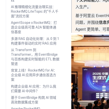
下文供给能力
：
A
践
入生产。
AI 推理精细化流量治理实战：
RocketMQ LiteTopic 的“千人千
基于阿里云 Even
面”流控方案
问题，并围绕
信息
AgentScope x RocketMQ：打
造企业级高可靠 A2A 智能体通
Agent 更简单
信基座
多源 RAG 自动化处理：从 0 到 1
构建事件驱动的实时 RAG 应用
从 Transform 到
Transformer，用 EventBridge
与百炼构建实时智能的 ETL 数据
管道
官宣上线！RocketMQ for AI：
企业级 AI 应用异步通信首选方
案
构建企业级 AI 应用：为什么我
们需要 AI 中间件？
基于 EventBridge 构筑 AI 领域
高效数据集成方案
Apache RocketMQ