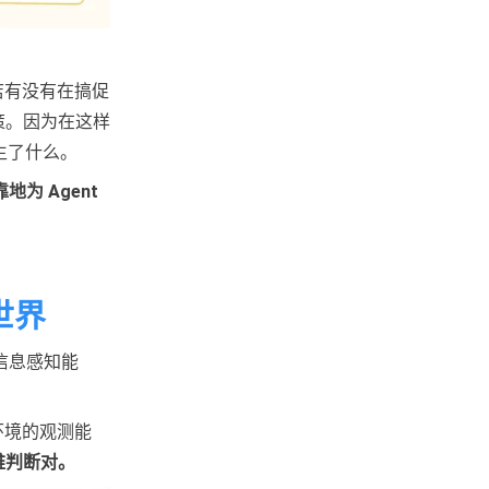
店有没有在搞促
策。因为在这样
生了什么。
为 Agent
世界
信息感知能
环境的观测能
难判断对。