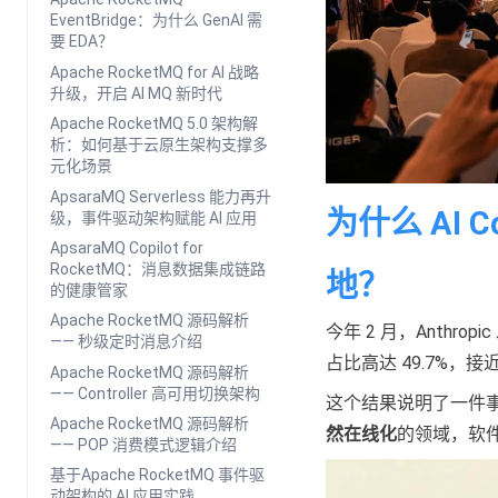
EventBridge：为什么 GenAI 需
要 EDA？
Apache RocketMQ for AI 战略
升级，开启 AI MQ 新时代
Apache RocketMQ 5.0 架构解
析：如何基于云原生架构支撑多
元化场景
ApsaraMQ Serverless 能力再升
为什么 AI 
级，事件驱动架构赋能 AI 应用
ApsaraMQ Copilot for
RocketMQ：消息数据集成链路
地？
的健康管家
Apache RocketMQ 源码解析
今年 2 月，Anth
—— 秒级定时消息介绍
占比高达 49.7%，接
Apache RocketMQ 源码解析
—— Controller 高可用切换架构
这个结果说明了一件事
Apache RocketMQ 源码解析
然在线化
的领域，软
—— POP 消费模式逻辑介绍
基于Apache RocketMQ 事件驱
动架构的 AI 应用实践