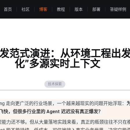
首页
社区
博客
教程
版本
部署
答疑样例
t 开发范式演进：从环境工程出
化”多源实时上下文
技术探索
I Coding 走向更广泛的行业场景，一个越来越现实的问题开始浮现：
跑得飞快，但很多行业里的 Agent 迟迟没有真正爆发？
型能力还不够。但从大量落地实践来看，真正的瓶颈往往不只在