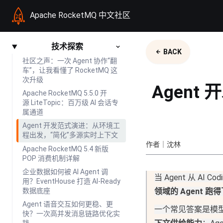
Apache RocketMQ 中文社区
技术探索
BACK
社区之声：一次 Agent 协作“翻
车”，让我看懂了 RocketMQ 这
次升级
Agen
Apache RocketMQ 5.5.0 开
源 LiteTopic：百万级 AI 会话专
属通道
Agent 开发范式演进：从环境工
程出发，“简化”多源实时上下文
作者｜沈林
Apache RocketMQ 5.4 新版
POP 消费机制详解
企业数据如何被 AI Agent 调
当 Agent 从 A
用？EventHouse 打造 AI-Ready
领域的 Agent 
数据底座
Agent 语音交互如何更稳、更
一个常见答案是模
快？一次高并发消息链路优化实