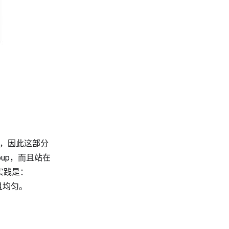
制，因此这部分
oup，而且站在
实践是：
同且均匀。