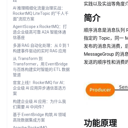
践
实践以及实战等角度介绍
AI 推理精细化流量治理实战：
RocketMQ LiteTopic 的“千人千
简介
面”流控方案
AgentScope x RocketMQ：打
顺序消息是消息队列 
造企业级高可靠 A2A 智能体通
信基座
指定的 Topic，同一
多源 RAG 自动化处理：从 0 到 1
发布的消息先消费，
构建事件驱动的实时 RAG 应用
MessageGroup
从 Transform 到
发送的顺序性和消费
Transformer，用 EventBridge
与百炼构建实时智能的 ETL 数据
管道
官宣上线！RocketMQ for AI：
企业级 AI 应用异步通信首选方
案
构建企业级 AI 应用：为什么我
们需要 AI 中间件？
基于 EventBridge 构筑 AI 领域
高效数据集成方案
功能原理
Apache RocketMQ