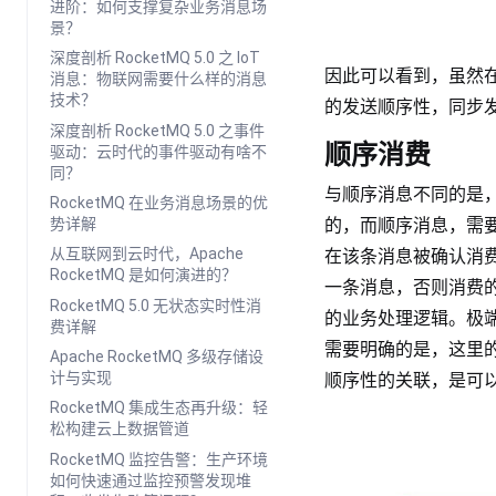
进阶：如何支撑复杂业务消息场
景？
深度剖析 RocketMQ 5.0 之 IoT
因此可以看到，虽然
消息：物联网需要什么样的消息
技术？
的发送顺序性，同步
深度剖析 RocketMQ 5.0 之事件
顺序消费
驱动：云时代的事件驱动有啥不
同？
与顺序消息不同的是
RocketMQ 在业务消息场景的优
势详解
的，而顺序消息，需要保
从互联网到云时代，Apache
在该条消息被确认消费完
RocketMQ 是如何演进的？
一条消息，否则消费
RocketMQ 5.0 无状态实时性消
的业务处理逻辑。极端情
费详解
需要明确的是，这里的语境
Apache RocketMQ 多级存储设
计与实现
顺序性的关联，是可
RocketMQ 集成生态再升级：轻
松构建云上数据管道
RocketMQ 监控告警：生产环境
如何快速通过监控预警发现堆