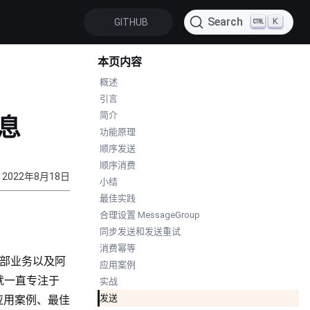
Search
K
GITHUB
本页内容
概述
引言
简介
消息
功能原理
顺序发送
顺序消费
2022年8月18日
小结
最佳实践
合理设置 MessageGroup
同步发送和发送重试
消费幂等
内部业务以及阿
应用案例
就一直专注于
实战
发送
应用案例、最佳