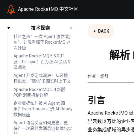
Apache RocketMQ 中文社区
技术探索
BACK
社区之声：一次 Agent 协作“翻
车”，让我看懂了 RocketMQ 这
次升级
解析 
Apache RocketMQ 5.5.0 开
源 LiteTopic：百万级 AI 会话专
属通道
Agent 开发范式演进：从环境工
作者｜绍舒
程出发，“简化”多源实时上下文
Apache RocketMQ 5.4 新版
POP 消费机制详解
引言
企业数据如何被 AI Agent 调
用？EventHouse 打造 AI-Ready
Apache Rock
数据底座
里云数以万计的企业客
Agent 语音交互如何更稳、更
快？一次高并发消息链路优化实
业务集成领域的异步