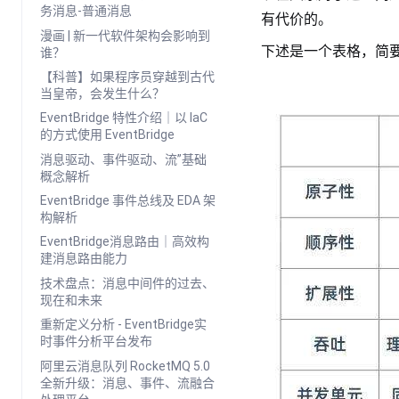
务消息-普通消息
有代价的。
漫画 | 新一代软件架构会影响到
下述是一个表格，简
谁？
【科普】如果程序员穿越到古代
当皇帝，会发生什么？
EventBridge 特性介绍｜以 IaC
的方式使用 EventBridge
消息驱动、事件驱动、流”基础
概念解析
EventBridge 事件总线及 EDA 架
构解析
EventBridge消息路由｜高效构
建消息路由能力
技术盘点：消息中间件的过去、
现在和未来
重新定义分析 - EventBridge实
时事件分析平台发布
阿里云消息队列 RocketMQ 5.0
全新升级：消息、事件、流融合