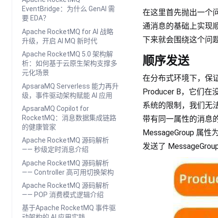
EventBridge：为什么 GenAI 需
在这里首先抛出一个问
要 EDA？
通消息的基础上实现
Apache RocketMQ for AI 战略
下来就会围绕这个问
升级，开启 AI MQ 新时代
Apache RocketMQ 5.0 架构解
顺序发送
析：如何基于云原生架构支撑多
元化场景
在分布式环境下，保证消息
ApsaraMQ Serverless 能力再升
Producer B，它
级，事件驱动架构赋能 AI 应用
系统的限制，我们无法
ApsaraMQ Copilot for
RocketMQ：消息数据集成链路
带有同一属性的消息的顺序
的健康管家
MessageGroup 属性
Apache RocketMQ 源码解析
发送了 MessageGro
—— 秒级定时消息介绍
Apache RocketMQ 源码解析
—— Controller 高可用切换架构
Apache RocketMQ 源码解析
—— POP 消费模式逻辑介绍
基于Apache RocketMQ 事件驱
动架构的 AI 应用实践