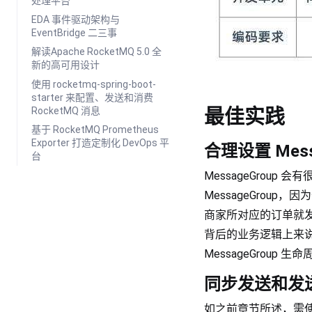
处理平台
EDA 事件驱动架构与
EventBridge 二三事
解读Apache RocketMQ 5.0 全
新的高可用设计
使用 rocketmq-spring-boot-
starter 来配置、发送和消费
RocketMQ 消息
最佳实践
基于 RocketMQ Prometheus
Exporter 打造定制化 DevOps 平
合理设置 Mess
台
MessageGrou
MessageGro
商家所对应的订单就发生
背后的业务逻辑上来说，
MessageGroup
同步发送和发
如之前章节所述，需