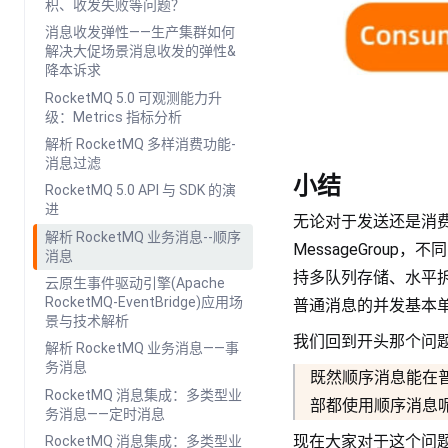
积、收发失败等问题？
消息收发弹性——生产集群如何
解决大促场景消息收发的弹性&
降本诉求
RocketMQ 5.0 可观测能力升
级：Metrics 指标分析
解析 RocketMQ 多样消费功能-
消息过滤
小结
RocketMQ 5.0 API 与 SDK 的演
进
无论对于发送还是消费，
解析 RocketMQ 业务消息--顺序
MessageGroup
消息
持多队列存储、水平
云原生事件驱动引擎(Apache
RocketMQ-EventBridge)应用场
普通消息的并发基本单元
景与技术解析
我们回到开头那个问
解析 RocketMQ 业务消息——事
务消息
既然顺序消息能在
RocketMQ 消息集成：多类型业
部都使用顺序消息
务消息——定时消息
现在大家对于这个问
RocketMQ 消息集成：多类型业