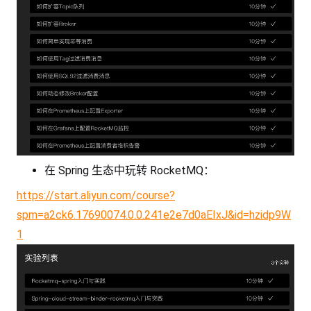
在 Spring 生态中玩转 RocketMQ：
https://start.aliyun.com/course?
spm=a2ck6.17690074.0.0.241e2e7d0aEIxJ&id=hzidp9W
1