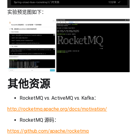
实验预览图如下：
其他资源
RocketMQ vs. ActiveMQ vs. Kafka：
http://rocketmq.apache.org/docs/motivation/
RocketMQ 源码：
https://github.com/apache/rocketmq