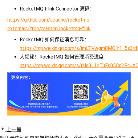
RocketMQ Flink Connector 源码：
https://github.com/apache/rocketmq-
externals/tree/master/rocketmq-flink
RocketMQ 如何保证消息可靠：
https://mp.weixin.qq.com/s/imLTVwgm8MOiY1_5s3r
大揭秘！RocketMQ 如何管理消费进度：
https://mp.weixin.qq.com/s/rHs9L1gTuFs05Cs2F4JX
上一篇