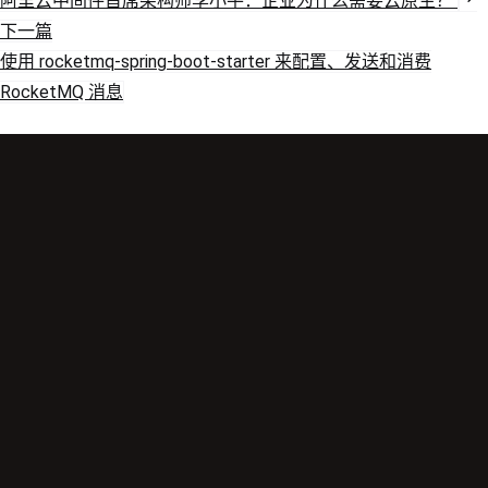
阿里云中间件首席架构师李小平：企业为什么需要云原生？
下一篇
使用 rocketmq-spring-boot-starter 来配置、发送和消费
RocketMQ 消息