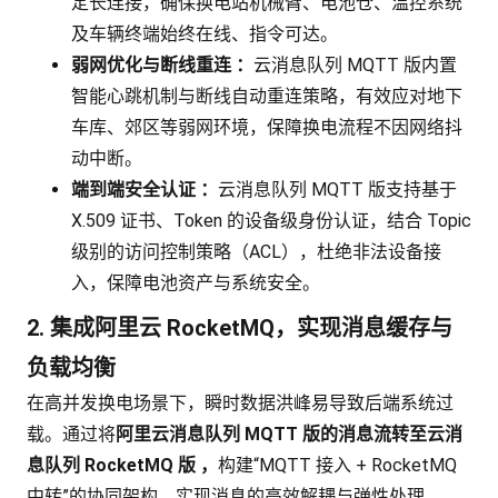
定长连接，确保换电站机械臂、电池仓、温控系统
及车辆终端始终在线、指令可达。
弱网优化与断线重连
：
云消息队列 MQTT 版内置
智能心跳机制与断线自动重连策略，有效应对地下
车库、郊区等弱网环境，保障换电流程不因网络抖
动中断。
端到端安全认证
：
云消息队列 MQTT 版支持基于
X.509 证书、Token 的设备级身份认证，结合 Topic
级别的访问控制策略（ACL），杜绝非法设备接
入，保障电池资产与系统安全。
2. 集成阿里云 RocketMQ，实现消息缓存与
负载均衡
在高并发换电场景下，瞬时数据洪峰易导致后端系统过
载。通过将
阿里云消息队列 MQTT 版的消息流转至云消
息队列 RocketMQ 版
，
构建“MQTT 接入 + RocketMQ
中转”的协同架构，实现消息的高效解耦与弹性处理。