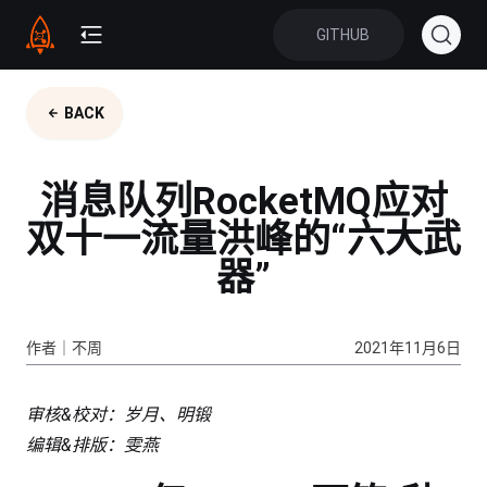
GITHUB
BACK
消息队列RocketMQ应对
双十一流量洪峰的“六大武
器”
作者｜不周
2021年11月6日
审核&校对：岁月、明锻
编辑&排版：雯燕