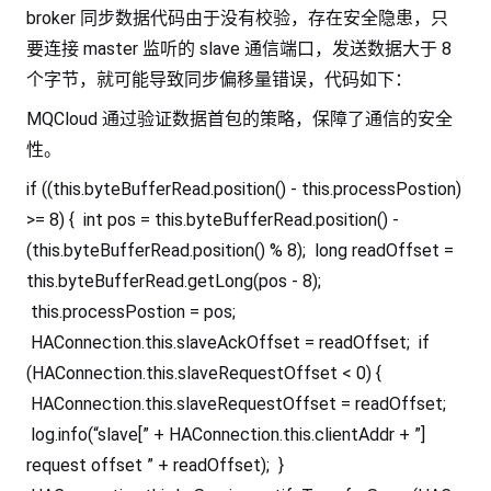
broker 同步数据代码由于没有校验，存在安全隐患，只
要连接 master 监听的 slave 通信端口，发送数据大于 8
个字节，就可能导致同步偏移量错误，代码如下：
MQCloud 通过验证数据首包的策略，保障了通信的安全
性。
if ((this.byteBufferRead.position() - this.processPostion)
>= 8) { int pos = this.byteBufferRead.position() -
(this.byteBufferRead.position() % 8); long readOffset =
this.byteBufferRead.getLong(pos - 8);
this.processPostion = pos;
HAConnection.this.slaveAckOffset = readOffset; if
(HAConnection.this.slaveRequestOffset < 0) {
HAConnection.this.slaveRequestOffset = readOffset;
log.info(“slave[” + HAConnection.this.clientAddr + ”]
request offset ” + readOffset); }