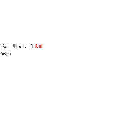
方法： 用法1： 在
页面
的情况）