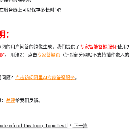
在服务器上可以保存多长时间？
明：
审阅的用户问答的镜像生成，我们提供了
专家智能答疑服务
,使用
疑“
。 用法2： 点击
专家答疑页
（针对部分网站不支持插件嵌入
用问题？
点击访问阿里AI专家答疑服务
。
点：
差评
给我们反馈。
ute info of this topic, TopicTest
下一篇