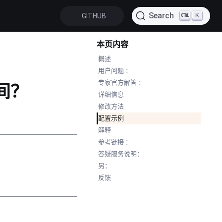
Search
K
GITHUB
本页内容
概述
用户问题 ：
专家官方解答 ：
间？
详细信息
修改方法
配置示例
解释
参考链接 ：
答疑服务说明：
另：
反馈