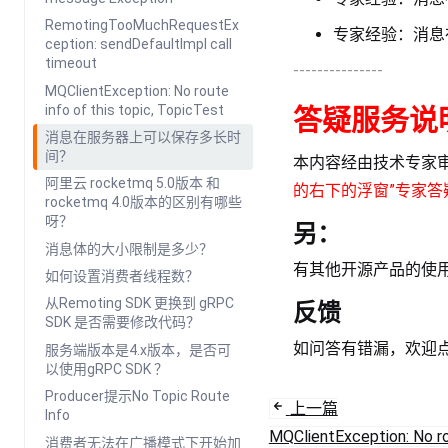
RemotingTooMuchRequestEx
专家经验：消息
ception: sendDefaultImpl call
timeout
---------------
MQClientException: No route
info of this topic, TopicTest
答疑服务说
消息在服务器上可以保存多长时
间？
本内容经由技术专家
阿里云 rocketmq 5.0版本 和
的右下的浮窗”专家答
rocketmq 4.0版本的区别有哪些
呀？
另：
消息体的大小限制是多少？
有其他开源产品的使
如何设置消费者线程数？
从Remoting SDK 更换到 gRPC
反馈
SDK 是否需要修改代码？
如问答有错漏，欢迎
服务端版本是4.x版本，是否可
以使用gRPC SDK ？
Producer提示No Topic Route
上一篇
Info
MQClientException: No ro
消费者无法在广播模式下开始加