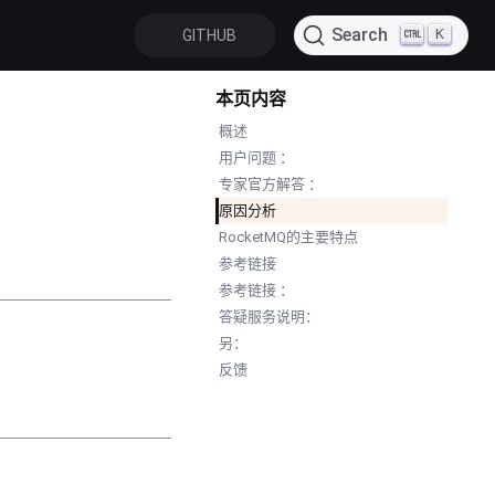
Search
K
GITHUB
本页内容
概述
用户问题 ：
专家官方解答 ：
原因分析
RocketMQ的主要特点
参考链接
参考链接 ：
答疑服务说明：
另：
反馈