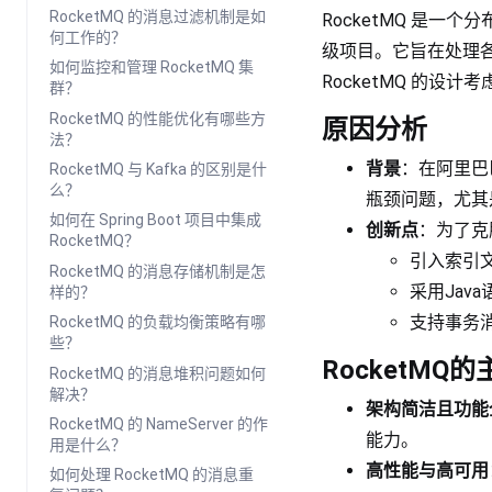
RocketMQ 的消息过滤机制是如
RocketMQ 是一
何工作的？
级项目。它旨在处理
如何监控和管理 RocketMQ 集
RocketMQ 的
群？
RocketMQ 的性能优化有哪些方
原因分析
法？
背景
：在阿里巴
RocketMQ 与 Kafka 的区别是什
么？
瓶颈问题，尤其
如何在 Spring Boot 项目中集成
创新点
：为了克
RocketMQ？
引入索引
RocketMQ 的消息存储机制是怎
采用Jav
样的？
支持事务
RocketMQ 的负载均衡策略有哪
些？
RocketMQ
RocketMQ 的消息堆积问题如何
解决？
架构简洁且功能
RocketMQ 的 NameServer 的作
能力。
用是什么？
高性能与高可用
如何处理 RocketMQ 的消息重