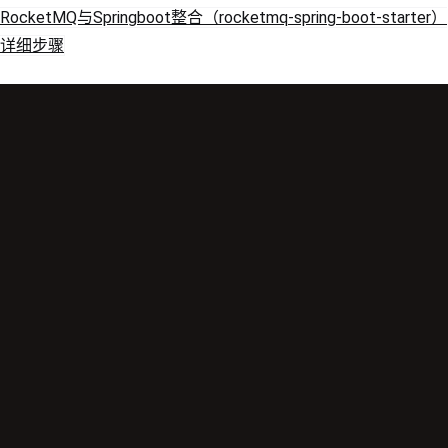
RocketMQ与Springboot整合（rocketmq-spring-boot-starter）
详细步骤