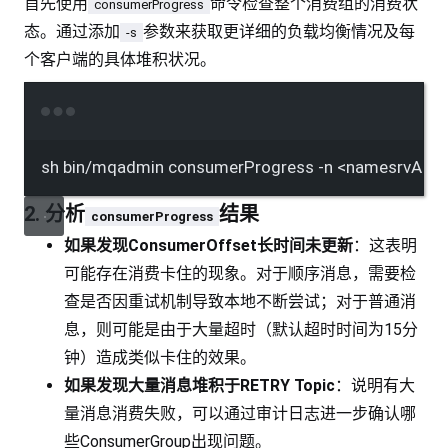
首先使用
命令检查整个消费组的消费状
consumerProgress
态。通过添加
参数来获取更详细的负载均衡情况及每
-s
个客户端的具体堆积状况。
Terminal window
sh
bin/mqadmin
consumerProgress
-n
<namesrvAddr
2. 分析
结果
consumerProgress
如果发现ConsumerOffset长时间未更新
：这表明
可能存在消费卡住的现象。对于顺序消息，需要检
查是否因重试机制导致本地不断尝试；对于普通消
息，则可能是由于大量超时（默认超时时间为15分
钟）造成类似卡住的效果。
如果发现大量消息堆积于RETRY Topic
：说明有大
量消息消费失败，可以通过审计日志进一步确认哪
些ConsumerGroup出现问题。